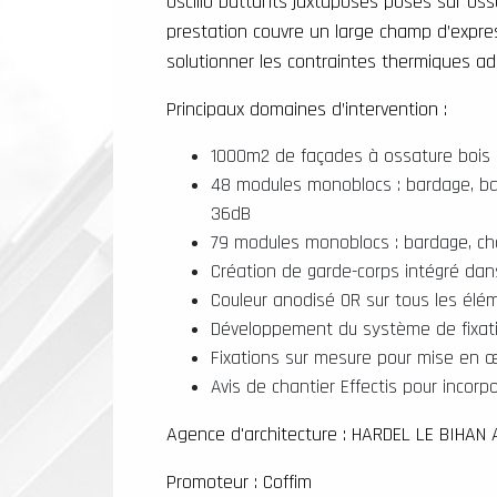
oscillo battants juxtaposés posés sur ossa
prestation couvre un large champ d’expr
solutionner les contraintes thermiques addi
Principaux domaines d’intervention :
1000m2 de façades à ossature bois (
48 modules monoblocs : bardage, bai
36dB
79 modules monoblocs : bardage, ch
Création de garde-corps intégré dan
Couleur anodisé OR sur tous les élé
Développement du système de fixati
Fixations sur mesure pour mise en 
Avis de chantier Effectis pour incor
Agence d'architecture : HARDEL LE BIHAN
Promoteur : Coffim