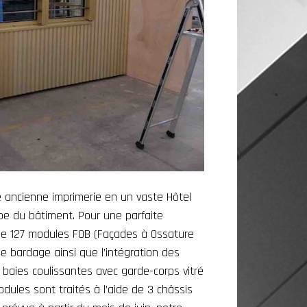
e ancienne imprimerie en un vaste Hôtel
ppe du bâtiment. Pour une parfaite
 de 127 modules FOB (Façades à Ossature
de bardage ainsi que l’intégration des
 baies coulissantes avec garde-corps vitré
ules sont traités à l’aide de 3 châssis