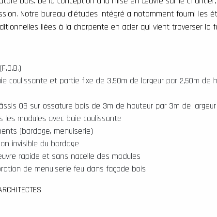
ture bois. De la conception à la mise en œuvre sur le chantier, 
ession. Notre bureau d’études intégré a notamment fourni les 
tionnelles liées à la charpente en acier qui vient traverser la 
F.O.B.)
e coulissante et partie fixe de 3,50m de largeur par 2,50m de
âssis OB sur ossature bois de 3m de hauteur par 3m de largeur
s les modules avec baie coulissante
ments (bardage, menuiserie)
on invisible du bardage
œuvre rapide et sans nacelle des modules
poration de menuiserie feu dans façade bois
 ARCHITECTES