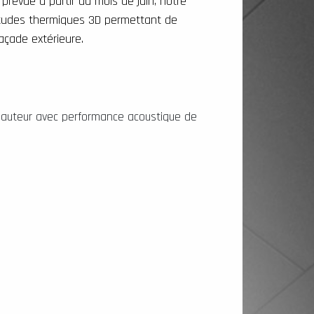
prévue à partir du mois de juin, notre
études thermiques 3D permettant de
façade extérieure.
 hauteur avec performance acoustique de