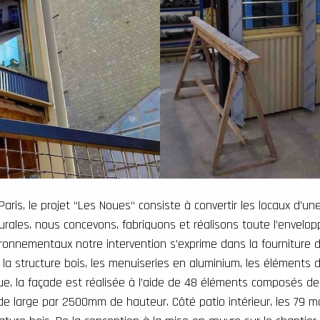
is, le projet “Les Noues“ consiste à convertir les locaux d'un
turales, nous concevons, fabriquons et réalisons toute l’envelo
vironnementaux notre intervention s’exprime dans la fourniture
 la structure bois, les menuiseries en aluminium, les éléments 
rue, la façade est réalisée à l’aide de 48 éléments composés de
 large par 2500mm de hauteur. Côté patio intérieur, les 79 mod