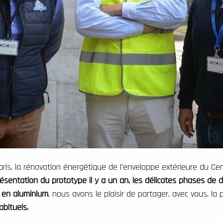
aris, la rénovation énergétique de l'enveloppe extérieure du C
résentation du prototype il y a un an, les délicates phases de
s en aluminium
,
nous avons le plaisir de partager, avec vous, la
habituels.