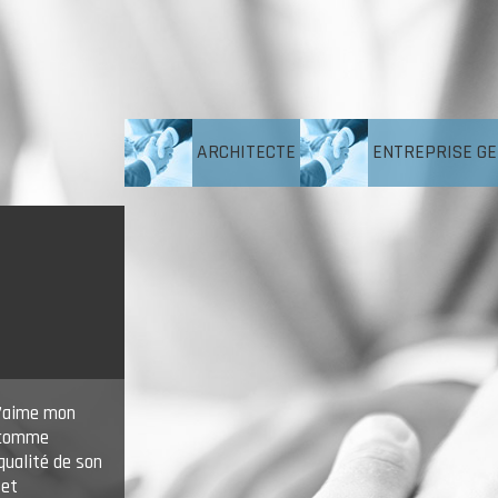
ARCHITECTE
ENTREPRISE G
J’aime mon
s comme
qualité de son
 et