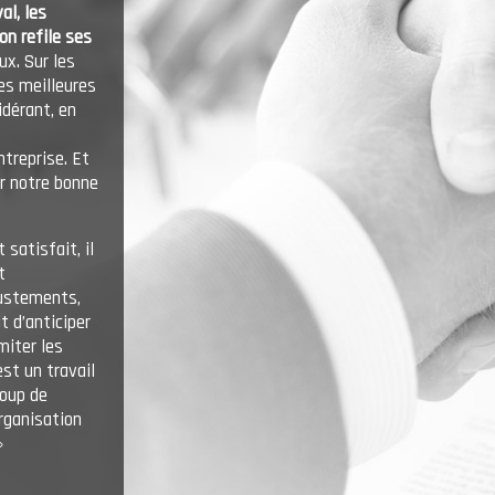
al, les
on refile ses
ux. Sur les
es meilleures
idérant, en
ntreprise. Et
ar notre bonne
 satisfait, il
t
justements,
t d’anticiper
miter les
est un travail
coup de
organisation
»